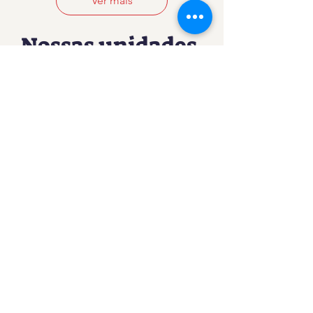
Ver mais
Nossas unidades
Barra da
Tijuca
Av.Ayrton senna 9001