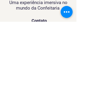
Uma experiência imersiva no
mundo da Confeitaria
Contato
SACURSO@VIVIANFESTAS.COM.BR
(21) 99905 - 6023
Navegação
Quer dar Aulas?
Sobre
Contato
Política de Privacidade