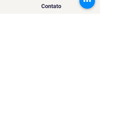
Contato
SACURSO@VIVIANFESTAS.COM.BR
(21) 99905 - 6023
Navegação
Quer dar Aulas?
Sobre
Contato
Política de Privacidade
Política de Cookies
Mídias