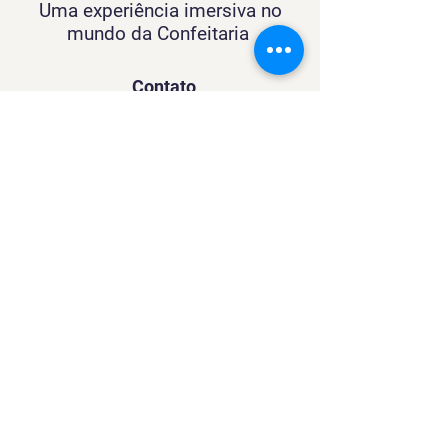
Uma experiência imersiva no
mundo da Confeitaria
Contato
SACURSO@VIVIANFESTAS.COM.BR
(21) 99905 - 6023
Navegação
Quer dar Aulas?
Sobre
Contato
Política de Privacidade