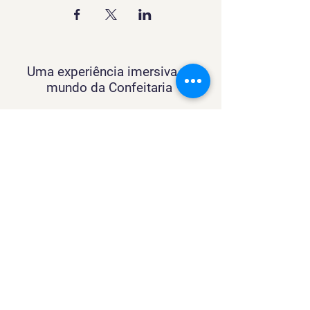
Uma experiência imersiva no
mundo da Confeitaria
Contato
SACURSO@VIVIANFESTAS.COM.BR
(21) 99905 - 6023
Navegação
Quer dar Aulas?