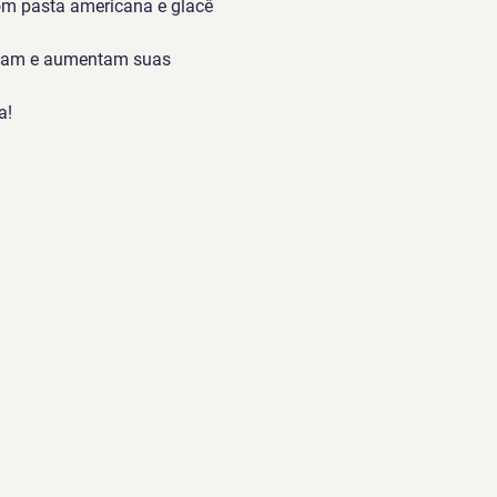
om pasta americana e glacê 
ntam e aumentam suas 
a!