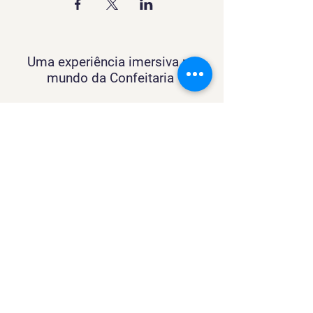
Uma experiência imersiva no
mundo da Confeitaria
Contato
SACURSO@VIVIANFESTAS.COM.BR
(21) 99905 - 6023
Navegação
Quer dar Aulas?
Sobre