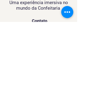
Uma experiência imersiva no
mundo da Confeitaria
Contato
SACURSO@VIVIANFESTAS.COM.BR
(21) 99905 - 6023
Navegação
Quer dar Aulas?
Sobre
Contato
Política de Privacidade