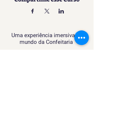
Uma experiência imersiva no
mundo da Confeitaria
Contato
SACURSO@VIVIANFESTAS.COM.BR
(21) 99905 - 6023
Navegação
Quer dar Aulas?