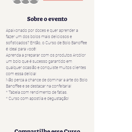
Sobre o evento
Apaixonado por doces e quer aprender a 
fazer um dos bolos mais deliciosos e 
sofisticados? Então, o Curso de Bolo Banoffee 
é ideal para você!
Aprenda a preparar com os produtos Arcólor 
um bolo que é sucesso garantido em 
qualquer ocasião e conquiste muitos clientes 
com essa delícia!
Não perca a chance de dominar a arte do Bolo 
Banoffee e se destacar na confeitaria!
* Tabela com rendimento de fatias.
* ⁠Curso com apostila e degustação!
Compartilhe esse Curso