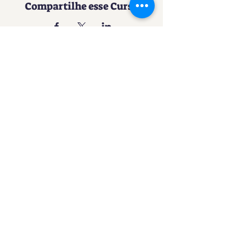
Compartilhe esse Curso
Uma experiência imersiva no
mundo da Confeitaria
Contato
SACURSO@VIVIANFESTAS.COM.BR
(21) 99905 - 6023
Navegação