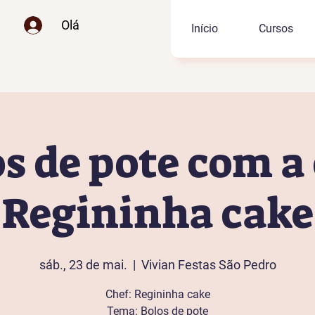
Olá
Início
Cursos
s de pote com a
Regininha cake
sáb., 23 de mai.
  |  
Vivian Festas São Pedro
Chef: Regininha cake
Tema: Bolos de pote