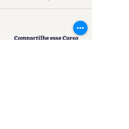
Compartilhe esse Curso
Uma experiência imersiva no
mundo da Confeitaria
Contato
SACURSO@VIVIANFESTAS.COM.BR
(21) 99905 - 6023