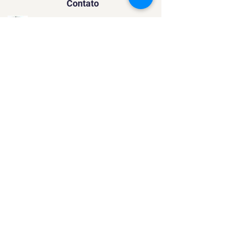
Contato
SACURSO@VIVIANFESTAS.COM.BR
(21) 99905 - 6023
Navegação
Quer dar Aulas?
Sobre
Contato
Política de Privacidade
Política de Cookies
Mídias