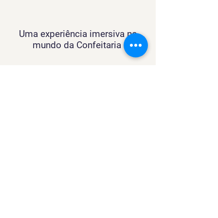
Uma experiência imersiva no
mundo da Confeitaria
Contato
SACURSO@VIVIANFESTAS.COM.BR
(21) 99905 - 6023
Navegação
Quer dar Aulas?
Sobre
Contato