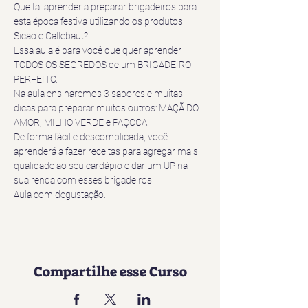
Que tal aprender a preparar brigadeiros para 
esta época festiva utilizando os produtos 
Sicao e Callebaut? 
Essa aula é para você que quer aprender 
TODOS OS SEGREDOS de um BRIGADEIRO 
PERFEITO.
Na aula ensinaremos 3 sabores e muitas 
dicas para preparar muitos outros: MAÇÃ DO 
AMOR, MILHO VERDE e PAÇOCA.
De forma fácil e descomplicada, você 
aprenderá a fazer receitas para agregar mais 
qualidade ao seu cardápio e dar um UP na 
sua renda com esses brigadeiros.
Aula com degustação.
Compartilhe esse Curso