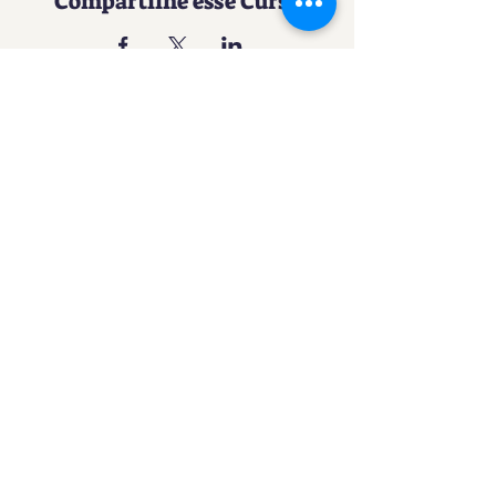
Compartilhe esse Curso
Uma experiência imersiva no
mundo da Confeitaria
Contato
SACURSO@VIVIANFESTAS.COM.BR
(21) 99905 - 6023
Navegação
Quer dar Aulas?