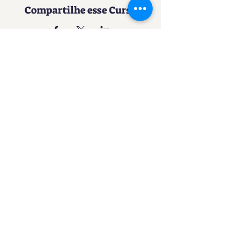
Compartilhe esse Curso
Uma experiência imersiva no
mundo da Confeitaria
Contato
SACURSO@VIVIANFESTAS.COM.BR
(21) 99905 - 6023
Navegação