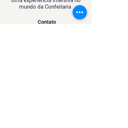
Uma experiência imersiva no
mundo da Confeitaria
Contato
SACURSO@VIVIANFESTAS.COM.BR
(21) 99905 - 6023
Navegação
Quer dar Aulas?
Sobre
Contato
Política de Privacidade
Política de Cookies