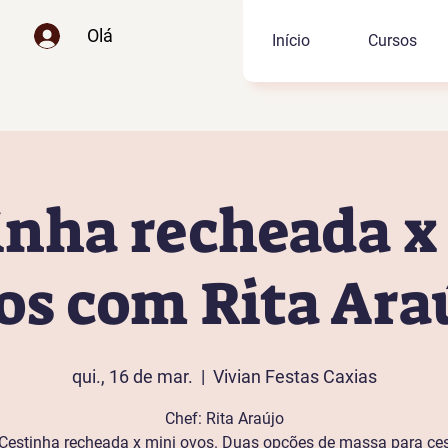
Olá
Início
Cursos
inha recheada x
os com Rita Ara
qui., 16 de mar.
  |  
Vivian Festas Caxias
Chef: Rita Araújo
Cestinha recheada x mini ovos. Duas opções de massa para ces