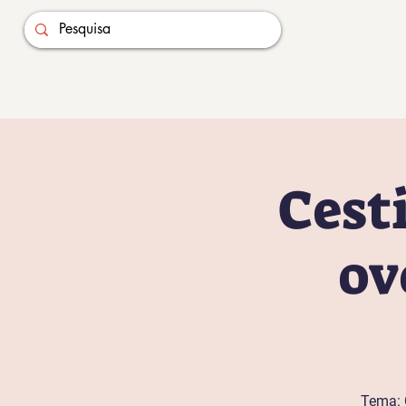
Cest
ov
Tema: 