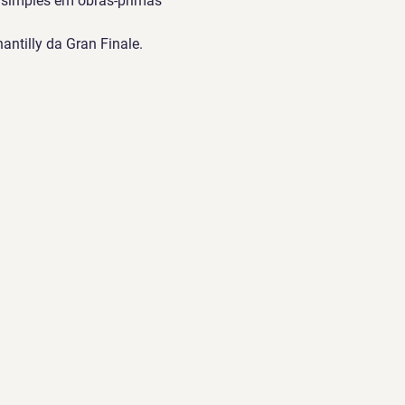
s simples em obras-primas 
antilly da Gran Finale. 