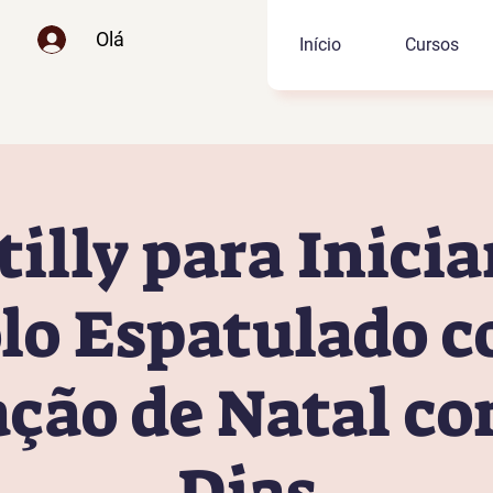
Olá
Início
Cursos
illy para Inicia
lo Espatulado 
ção de Natal c