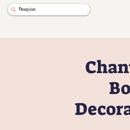
Chant
Bo
Decora