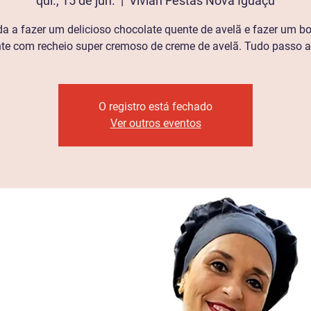
qui., 15 de jun.
  |  
Vivian Festas Nova Iguaçu
a a fazer um delicioso chocolate quente de avelã e fazer um
te com recheio super cremoso de creme de avelã. Tudo passo 
O registro está fechado
Ver outros eventos