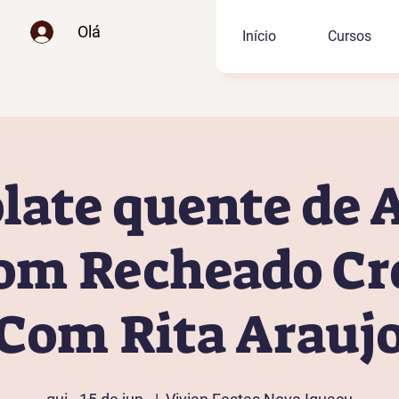
Olá
Início
Cursos
late quente de A
m Recheado Cr
Com Rita Arauj