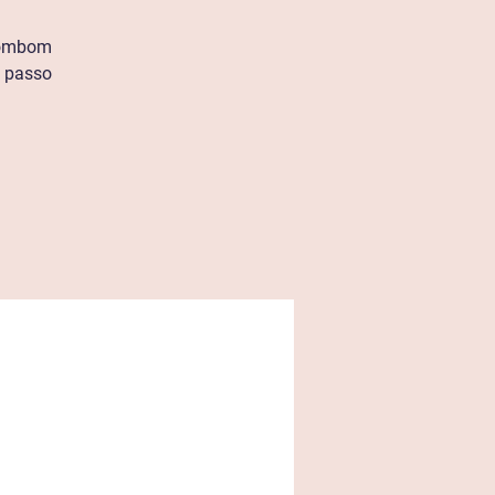
 bombom
a passo