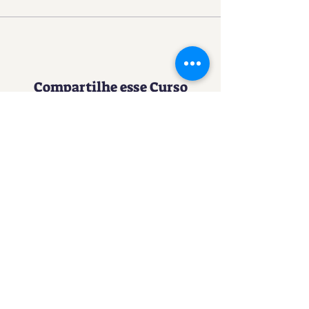
Compartilhe esse Curso
Uma experiência imersiva no
mundo da Confeitaria
Contato
SACURSO@VIVIANFESTAS.COM.BR
(21) 99905 - 6023