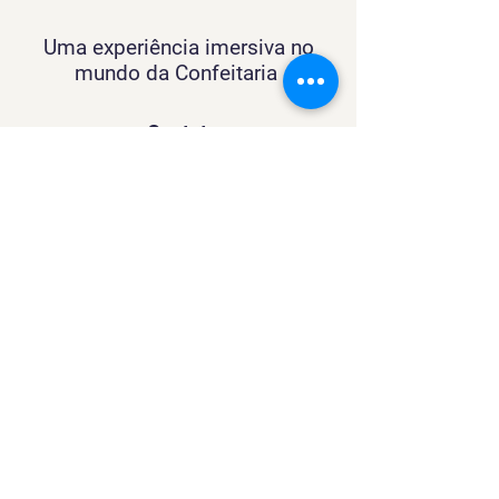
Uma experiência imersiva no
mundo da Confeitaria
Contato
SACURSO@VIVIANFESTAS.COM.BR
(21) 99905 - 6023
Navegação
Quer dar Aulas?
Sobre
Contato