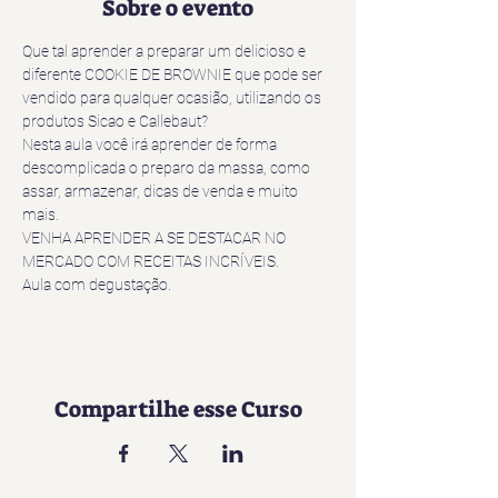
Sobre o evento
Que tal aprender a preparar um delicioso e 
diferente COOKIE DE BROWNIE que pode ser 
vendido para qualquer ocasião, utilizando os 
produtos Sicao e Callebaut?
Nesta aula você irá aprender de forma 
descomplicada o preparo da massa, como 
assar, armazenar, dicas de venda e muito 
mais.
VENHA APRENDER A SE DESTACAR NO 
MERCADO COM RECEITAS INCRÍVEIS.
Aula com degustação.
Compartilhe esse Curso