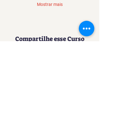
Mostrar mais
Compartilhe esse Curso
Uma experiência imersiva no
mundo da Confeitaria
Contato
SACURSO@VIVIANFESTAS.COM.BR
(21) 99905 - 6023