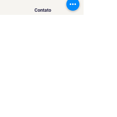
Contato
SACURSO@VIVIANFESTAS.COM.BR
(21) 99905 - 6023
Navegação
Quer dar Aulas?
Sobre
Contato
Política de Privacidade
Política de Cookies
Mídias