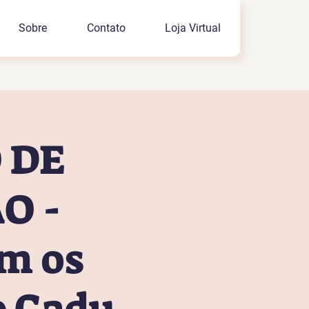
Sobre
Contato
Loja Virtual
 DE
O -
m os