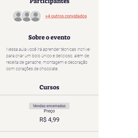
Participantes
+4 outros convidados
Sobre o evento
Nessa aula você irá aprender técnicas incrível 
para criar um bolo único e delicioso, além de 
receita de ganache, montagem e decoração 
com corações de chocolate.
Cursos
Vendas encerradas
Preço
R$ 4,99