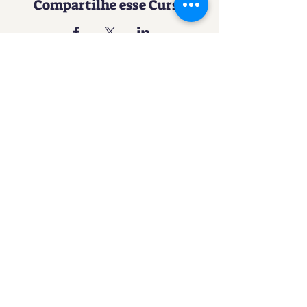
Compartilhe esse Curso
Uma experiência imersiva no
mundo da Confeitaria
Contato
SACURSO@VIVIANFESTAS.COM.BR
(21) 99905 - 6023
Navegação
Quer dar Aulas?