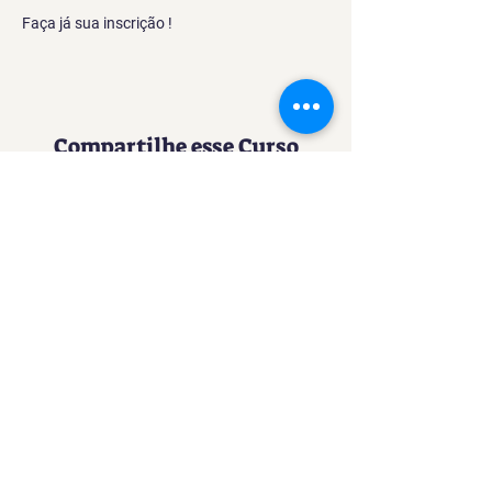
Faça já sua inscrição !
Compartilhe esse Curso
Uma experiência imersiva no
mundo da Confeitaria
Contato
SACURSO@VIVIANFESTAS.COM.BR
(21) 99905 - 6023