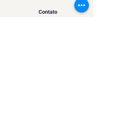
Contato
SACURSO@VIVIANFESTAS.COM.BR
(21) 99905 - 6023
Navegação
Quer dar Aulas?
Sobre
Contato
Política de Privacidade
Política de Cookies