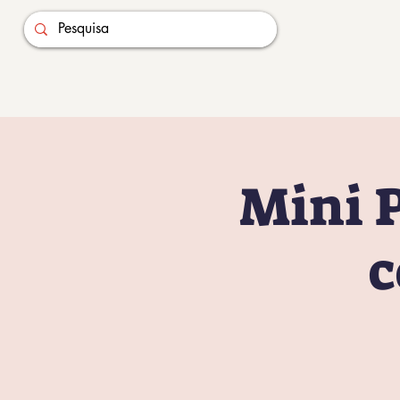
Mini 
c