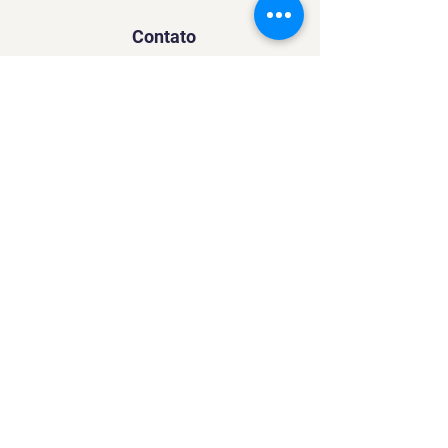
Contato
SACURSO@VIVIANFESTAS.COM.BR
(21) 99905 - 6023
Navegação
Quer dar Aulas?
Sobre
Contato
Política de Privacidade
Política de Cookies
Mídias