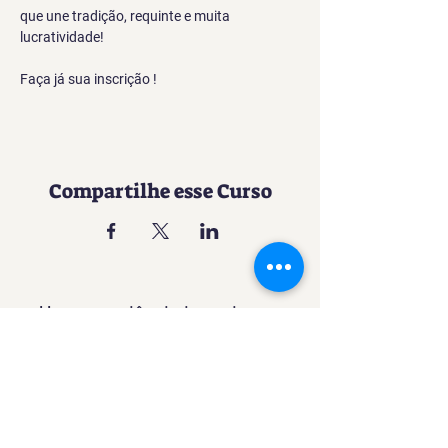
que une tradição, requinte e muita 
lucratividade!
Faça já sua inscrição !
Compartilhe esse Curso
Uma experiência imersiva no
mundo da Confeitaria
Contato
SACURSO@VIVIANFESTAS.COM.BR