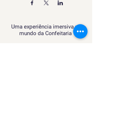
Uma experiência imersiva no
mundo da Confeitaria
Contato
SACURSO@VIVIANFESTAS.COM.BR
(21) 99905 - 6023
Navegação
Quer dar Aulas?
Sobre