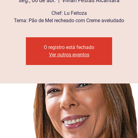
seg., 06 de abr.
  |  
Vivian Festas Alcântara
Chef: Lu Feitoza
Tema: Pão de Mel recheado com Creme aveludado
O registro está fechado
Ver outros eventos