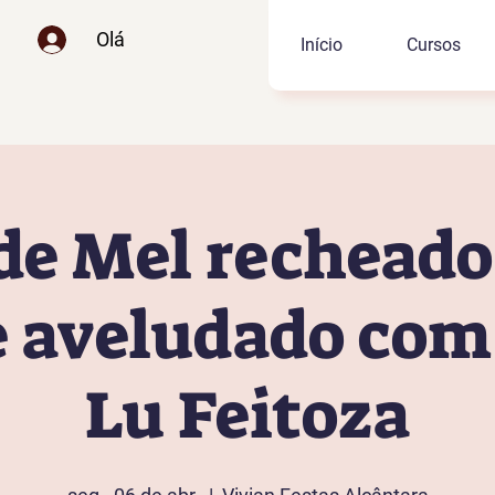
Olá
Início
Cursos
de Mel rechead
 aveludado com 
Lu Feitoza