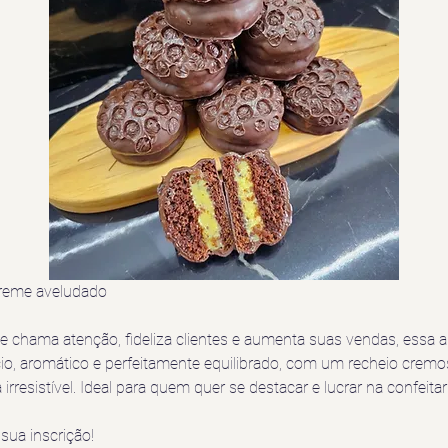
reme aveludado
 chama atenção, fideliza clientes e aumenta suas vendas, essa au
o, aromático e perfeitamente equilibrado, com um recheio cremo
resistível. Ideal para quem quer se destacar e lucrar na confeitari
sua inscrição!