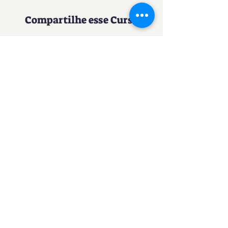
Compartilhe esse Curso
Uma experiência imersiva no
mundo da Confeitaria
Contato
SACURSO@VIVIANFESTAS.COM.BR
(21) 99905 - 6023
Navegação