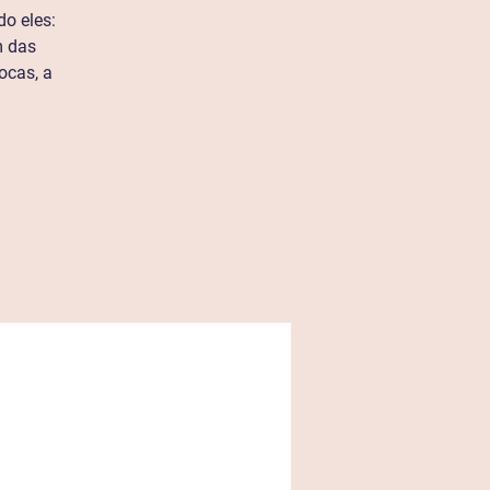
o eles:
m das
ocas, a