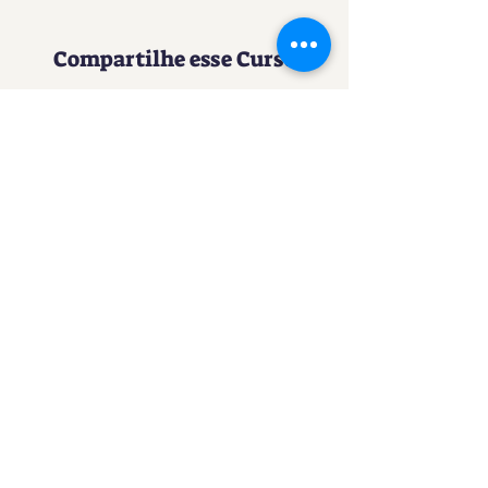
Compartilhe esse Curso
Uma experiência imersiva no
mundo da Confeitaria
Contato
SACURSO@VIVIANFESTAS.COM.BR
(21) 99905 - 6023