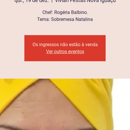
qui., 19 de dez.
  |  
Vivian Festas Nova Iguaçu
Chef: Rogéria Balbino.
Tema: Sobremesa Natalina
Os ingressos não estão à venda
Ver outros eventos