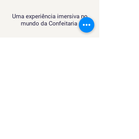
Uma experiência imersiva no
mundo da Confeitaria
Contato
SACURSO@VIVIANFESTAS.COM.BR
(21) 99905 - 6023
Navegação
Quer dar Aulas?
Sobre
Contato