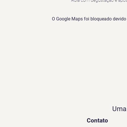
Aula com degustação e apost
O Google Maps foi bloqueado devido à
Uma 
Contato