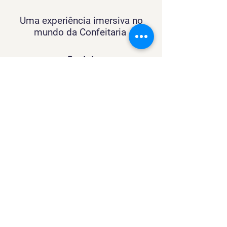
Uma experiência imersiva no
mundo da Confeitaria
Contato
SACURSO@VIVIANFESTAS.COM.BR
(21) 99905 - 6023
Navegação
Quer dar Aulas?
Sobre
Contato