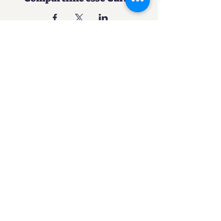
Uma experiência imersiva no
mundo da Confeitaria
Contato
SACURSO@VIVIANFESTAS.COM.BR
(21) 99905 - 6023
Navegação
Quer dar Aulas?