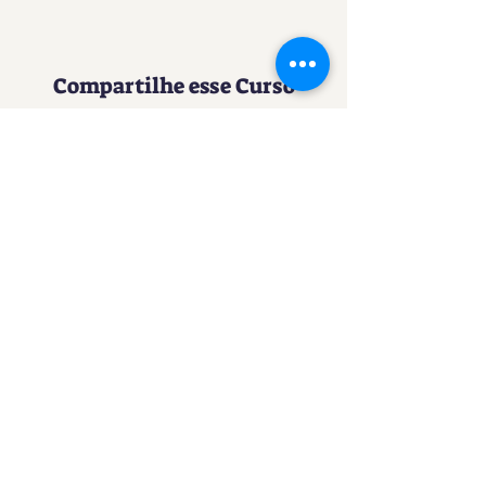
Compartilhe esse Curso
Uma experiência imersiva no
mundo da Confeitaria
Contato
SACURSO@VIVIANFESTAS.COM.BR
(21) 99905 - 6023