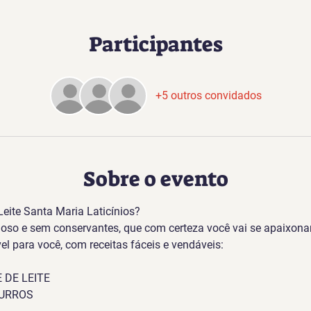
Participantes
+5 outros convidados
Sobre o evento
eite Santa Maria Laticínios?
moso e sem conservantes, que com certeza você vai se apaixonar
l para você, com receitas fáceis e vendáveis:
 DE LEITE
HURROS