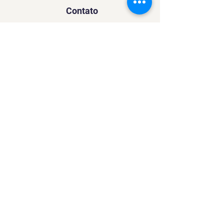
Contato
SACURSO@VIVIANFESTAS.COM.BR
(21) 99905 - 6023
Navegação
Quer dar Aulas?
Sobre
Contato
Política de Privacidade
Política de Cookies
Mídias