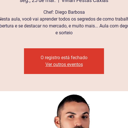
seg., 25 de mar.
  |  
Vivian Festas Caxias
Chef: Diego Barbosa
esta aula, você vai aprender todos os segredos de como traba
bertura e se destacar no mercado, e muito mais... Aula com de
e sorteio
O registro está fechado
Ver outros eventos